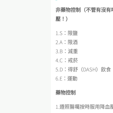
非藥物控制（不管有沒有
壓！）
1.S：限鹽
2.A：限酒
3.B：減重
4.C：戒菸
5.D：得舒（DASH）飲食
6.E：運動
藥物控制
1.遵照醫囑按時服用降血