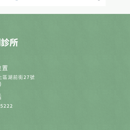
位置
止區湖前街27號
)
話
-5222