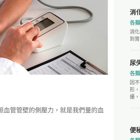
消
各
消化
到胃
尿
各
因不
形，
擾，
脈血管管壁的側壓力，就是我們量的血
便