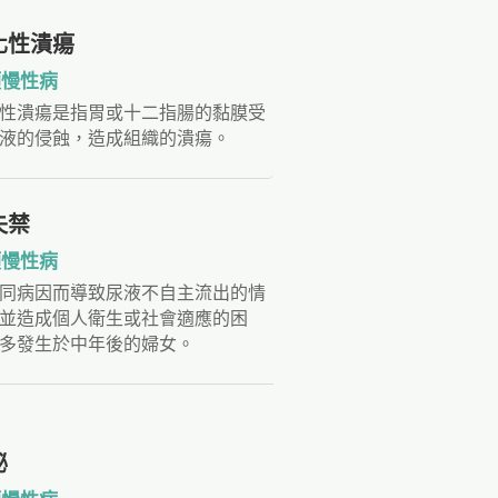
化性潰瘍
類慢性病
性潰瘍是指胃或十二指腸的黏膜受
液的侵蝕，造成組織的潰瘍。
失禁
類慢性病
同病因而導致尿液不自主流出的情
並造成個人衛生或社會適應的困
多發生於中年後的婦女。
秘