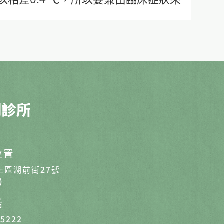
位置
止區湖前街27號
)
話
-5222