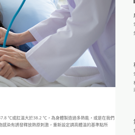
.8 ℃或肛溫大於38.2 ℃，為身體製造過多熱能，或是在我們
物感染有誘發釋放熱原刺激，重新設定調高體溫的基準點所