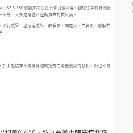
ever)37.5-38C這類疾病往往不會引發高燒，卻往往兼有身體疲
一部分，大多是身體正在動員去對抗疾病。
、流行感冒、泌尿道感染、腦膜炎、闌尾炎、血管炎、靜脈栓
等。
，加上退燒並不會讓身體的抵抗力降低使病情惡化，但也不會
相差0.4 ℃，所以要兼由臨床症狀來