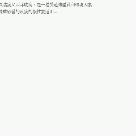
氣喘病又叫哮喘病，是一種受遺傳體質和環境因素
雙重影響的疾病的慢性氣道阻...