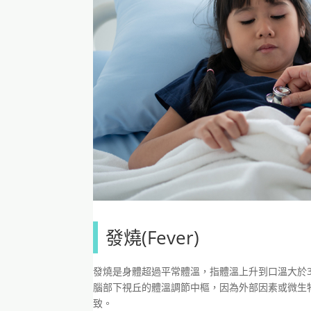
發燒(Fever)
發燒是身體超過平常體溫，指體溫上升到口溫大於37
腦部下視丘的體溫調節中樞，因為外部因素或微生
致。