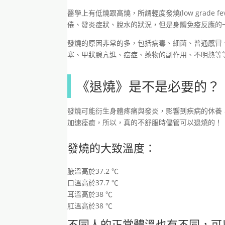
醫學上有低燒跟高燒，所謂輕度發燒(low grade f
倦、發炎症狀、脫水的狀況，但是身體免疫反應的
發燒的原因非常的多，包括病毒、細菌、普通感冒
塞、甲狀腺亢進、癌症、藥物的副作用、不明熱等
《退燒》是不是必要的？
發燒可能衍生身體疼痛與發炎，影響到疾病的休養
加速痊癒，所以，真的不舒服時儘管可以退燒的！
發燒的大致溫度：
腋溫高於37.2 ℃
口溫高於37.7 ℃
耳溫高於38 ℃
肛溫高於38 ℃
不同人的正常體溫也有不同，可以