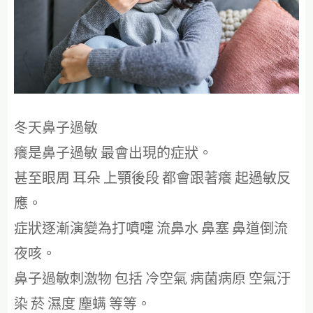
冬天鼻子過敏
癢是鼻子過敏 最會出現的症狀。
甚至眼周 耳朵 上顎後段 都會跟著癢 起過敏反
應。
症狀逐漸演變為打噴嚏 流鼻水 鼻塞 鼻道倒流
夜咳。
鼻子過敏刺激物 包括 冷空氣 病菌病原 空氣汙
染 菸 濕度 塵螨 等等。