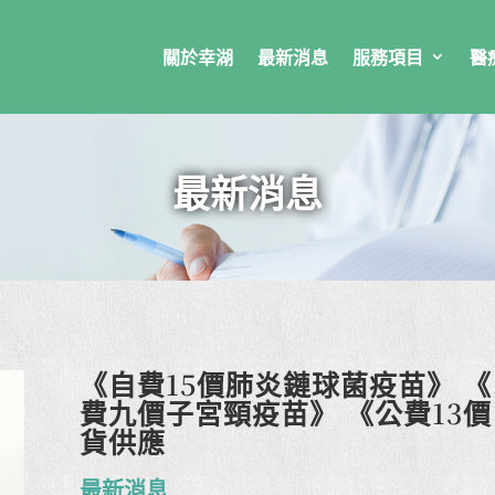
關於幸湖
最新消息
服務項目
醫
最新消息
《自費15價肺炎鏈球菌疫苗》 
費九價子宮頸疫苗》 《公費13
貨供應
最新消息