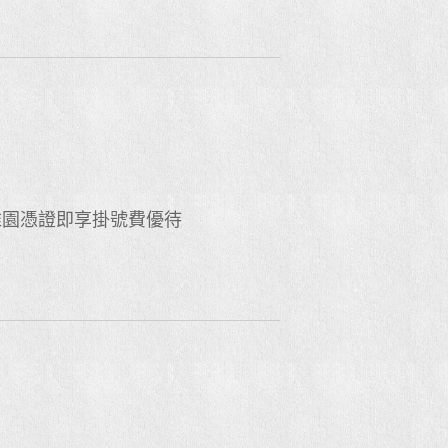
稚園憑證即享掛號費優待