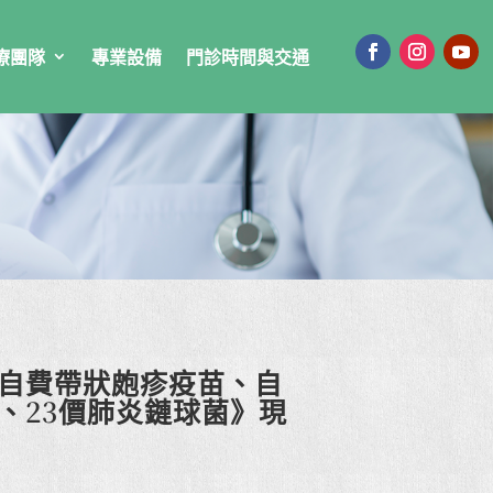
療團隊
專業設備
門診時間與交通
《自費帶狀皰疹疫苗、自
價、23價肺炎鏈球菌》現