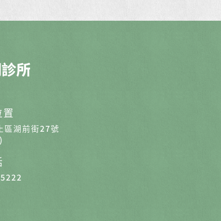
位置
止區湖前街27號
)
話
-5222