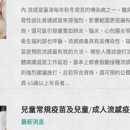
內 流感是臺灣每年秋冬常見的傳染病之一，雖
脅性卻比普通感冒來得強烈，影響範圍更是遍
說，還可能引發嚴重如肺炎、腦炎、心包膜炎
衛生福利部也呼籲，流感病毒具有高傳染性，
苗是預防流感最有效的方法。 哪些人應該施打
體病痛或是工作延宕，基本上都會鼓勵接種流
則強烈建議施打，且若符合資格，還可預約公費
員 65歲以上年長者...
兒童常規疫苗及兒童/成人流感
最新消息