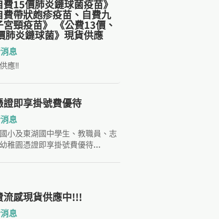
自費15價肺炎鏈球菌疫苗》
自費帶狀皰疹疫苗、自費九
子宮頸疫苗》 《公費13價、
3價肺炎鏈球菌》現貨供應
新消息
供應‼️
憑證即享掛號費優待
新消息
國小及東湖國中學生、教職員、志
幼稚園憑證即享掛號費優待...
費流感現貨供應中!!!
新消息