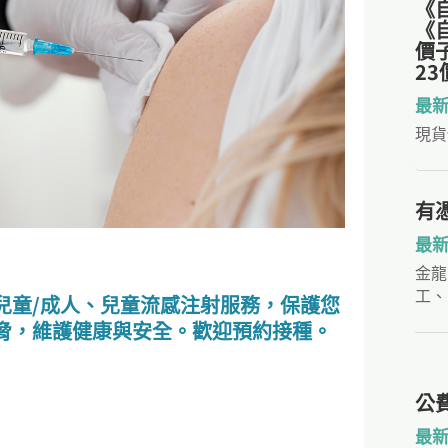
《
《
價
2
最
現貨
有
最
金龍
工、
兒童/成人、兒童流感注射服務，保護您
脅，維護健康與安全。歡迎預約接種。
公
最