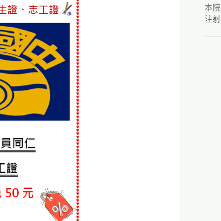
本院
注射