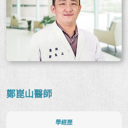
鄭崑山醫師
學經歷