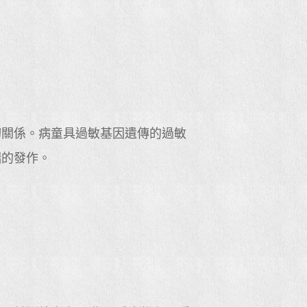
切關係。病童具過敏基因遺傳的過敏
喘的發作。