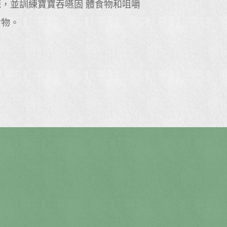
，並訓練寶寶吞嚥固 體食物和咀嚼
食物。