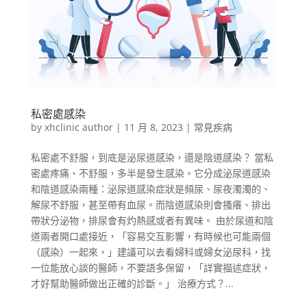
私密處感染
by
xhclinic author
|
11 月 8, 2023
|
常見疾病
私密處不舒服，到底是泌尿道感染，還是陰道感染？ 當私
密處疼痛、不舒服，多半是發生感染。它分成泌尿道感染
和陰道感染兩種：泌尿道感染症狀是頻尿、尿夜濁濁的、
解尿不舒服，甚至帶有血尿。而陰道感染則會搔癢、排出
帶狀分泌物，排尿會有灼熱感或者有異味。 由於尿道和陰
道兩者開口處接近，「容易交互影響，有時候也可能兩個
（感染）一起來，」建議可以去看婦科或婦女泌尿科，找
一位能放心談的醫師，不要語多保留，「詳實描述症狀，
才好幫助醫師做出正確的診斷。」 治療方式？...