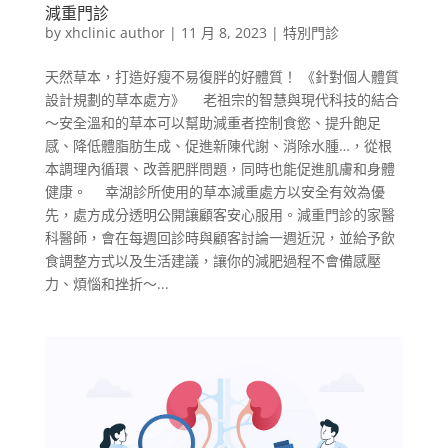
減重門診
by
xhclinic author
|
11 月 8, 2023
|
特別門診
天然草本，打造好瘦不易復胖的好體質！ 《針對個人體質
設計規劃的草本處方》 老祖宗的智慧與現代科技的結合
～安全溫和的草本可以幫助減重者控制食慾、提升飽足
感、降低體脂肪生成、促進新陳代謝、消除水腫…，從根
本調理內循環、改善肥胖問題，同時也能促進肌膚和身體
健康。 幸湖診所使用的草本減重處方以安全有效為優
先，處方成分透明公開讓顧客安心服用。減重門診的家醫
科醫師，會在每週回診時與顧客討論一週近況，並給予飲
食調整方式以及生活建議，讓你的減肥過程不會備感壓
力、煩惱和挫折～...