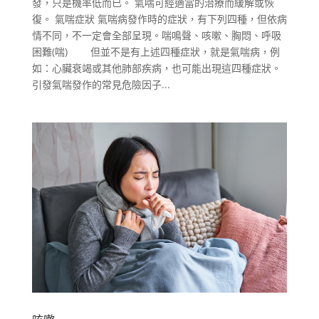
發，只是機率低而已。 氣喘可經適當的治療而緩解或恢
復。 氣喘症狀 氣喘病發作時的症狀，有下列四種，但依病
情不同，不一定會全部呈現。喘鳴聲、咳嗽、胸悶、呼吸
困難(喘) 但並不是有上述四種症狀，就是氣喘病，例
如：心臟衰竭或其他肺部疾病，也可能出現這四種症狀。
引發氣喘發作的常見危險因子...