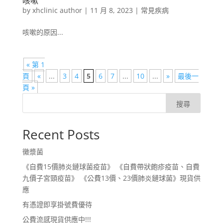
咳嗽
by
xhclinic author
|
11 月 8, 2023
|
常見疾病
咳嗽的原因...
« 第 1
頁
«
...
3
4
5
6
7
...
10
...
»
最後一
頁 »
搜尋
Recent Posts
黴漿菌
《自費15價肺炎鏈球菌疫苗》 《自費帶狀皰疹疫苗、自費
九價子宮頸疫苗》 《公費13價、23價肺炎鏈球菌》現貨供
應
有憑證即享掛號費優待
公費流感現貨供應中!!!